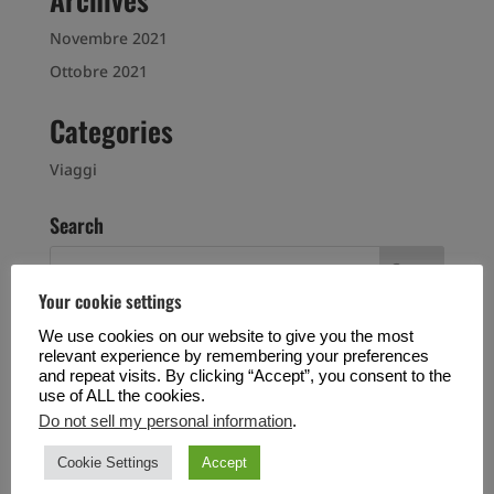
Novembre 2021
Ottobre 2021
Categories
Viaggi
Search
Your cookie settings
Recent Posts
We use cookies on our website to give you the most
relevant experience by remembering your preferences
I migliori hotel di vetro e igloo della Lapponia
and repeat visits. By clicking “Accept”, you consent to the
use of ALL the cookies.
Come fotografare l’aurora boreale?
Do not sell my personal information
.
Recent Comments
Cookie Settings
Accept