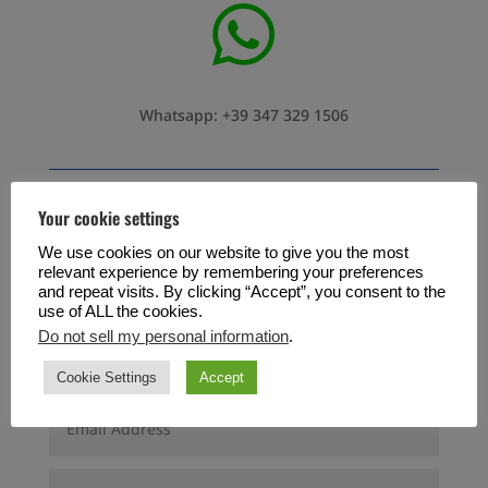

Whatsapp: +39 347 329 1506
Your cookie settings
Oppure puoi compilare questo
We use cookies on our website to give you the most
modulo:
relevant experience by remembering your preferences
and repeat visits. By clicking “Accept”, you consent to the
use of ALL the cookies.
Do not sell my personal information
.
Cookie Settings
Accept