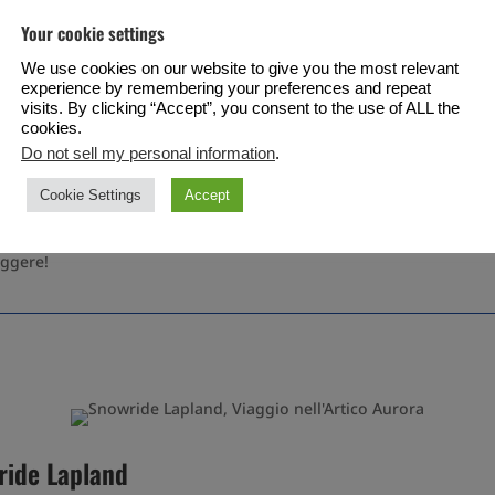

Your cookie settings
We use cookies on our website to give you the most relevant
experience by remembering your preferences and repeat
erché facciamo quello che faccia
visits. By clicking “Accept”, you consent to the use of ALL the
cookies.
Do not sell my personal information
.
enzo. Noi personalmente teniamo molto all’esperienza che offriamo 
Cookie Settings
Accept
e tu riceva un ottimo servizio e che questo posto rimanga nel tuo 
Siamo stati davvero fortunati a incontrare queste persone che hanno
eggere!
ride Lapland