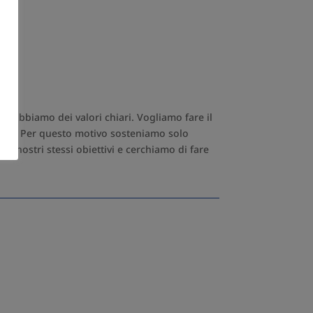
mo
e abbiamo dei valori chiari. Vogliamo fare il
cuore. Per questo motivo sosteniamo solo
 i nostri stessi obiettivi e cerchiamo di fare