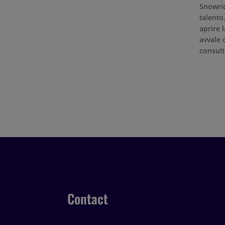
Snowrid
talento
aprire 
avvale 
consult
Contact