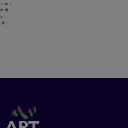
grande
so di
 Si
sato