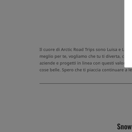
P
Il cuore di Arctic Road Trips sono Luisa e Lor
meglio per te, vogliamo che tu ti diverta, ch
aziende e progetti in linea con questi valori. 
cose belle. Spero che ti piaccia continuare a l
Snow